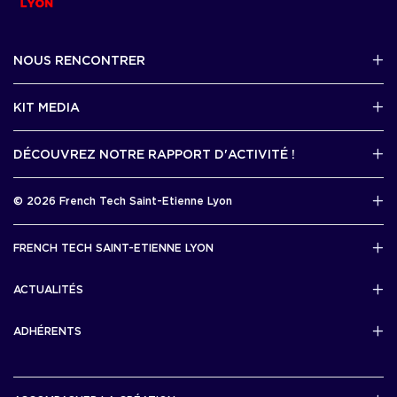
NOUS RENCONTRER
2 avenue Tony Garnier, Lyon 07
KIT MEDIA
Contactez-nous par mail !
DÉCOUVREZ NOTRE RAPPORT D'ACTIVITÉ !
J'accède au kit media
Rapport d’activité 2025
© 2026 French Tech Saint-Etienne Lyon
Télécharger
Mentions légales
FRENCH TECH SAINT-ETIENNE LYON
Politique de confidentialité
L’association French Tech Saint-Etienne Lyon
Développement 69pixl
ACTUALITÉS
Actualités
ADHÉRENTS
Les startups & scaleups adhérentes