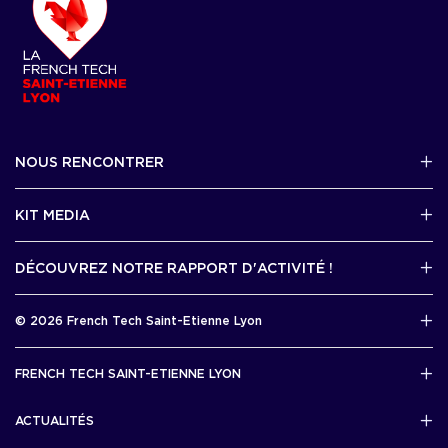
NOUS RENCONTRER
2 avenue Tony Garnier, Lyon 07
KIT MEDIA
Contactez-nous par mail !
DÉCOUVREZ NOTRE RAPPORT D'ACTIVITÉ !
J'accède au kit media
Rapport d’activité 2025
© 2026 French Tech Saint-Etienne Lyon
Télécharger
Mentions légales
FRENCH TECH SAINT-ETIENNE LYON
Politique de confidentialité
L’association French Tech Saint-Etienne Lyon
Développement 69pixl
ACTUALITÉS