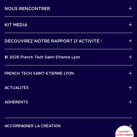
NOUS RENCONTRER
2 avenue Tony Garnier, Lyon 07
KIT MEDIA
Contactez-nous par mail !
DÉCOUVREZ NOTRE RAPPORT D'ACTIVITÉ !
J'accède au kit media
Rapport d’activité 2025
© 2026 French Tech Saint-Etienne Lyon
Télécharger
Mentions légales
FRENCH TECH SAINT-ETIENNE LYON
Politique de confidentialité
L’association French Tech Saint-Etienne Lyon
Développement 69pixl
ACTUALITÉS
Actualités
ADHÉRENTS
Les startups & scaleups adhérentes
ACCOMPAGNER LA CRÉATION
CHATBOT
ACCOMPAGNEMENT
Lyon Start Up