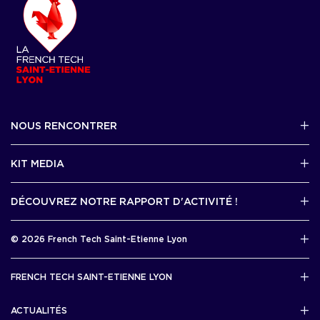
NOUS RENCONTRER
2 avenue Tony Garnier, Lyon 07
KIT MEDIA
Contactez-nous par mail !
DÉCOUVREZ NOTRE RAPPORT D'ACTIVITÉ !
J'accède au kit media
Rapport d’activité 2025
© 2026 French Tech Saint-Etienne Lyon
Télécharger
Mentions légales
FRENCH TECH SAINT-ETIENNE LYON
Politique de confidentialité
L’association French Tech Saint-Etienne Lyon
Développement 69pixl
ACTUALITÉS