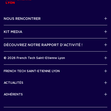
NOUS RENCONTRER
2 avenue Tony Garnier, Lyon 07
KIT MEDIA
Contactez-nous par mail !
DÉCOUVREZ NOTRE RAPPORT D'ACTIVITÉ !
J'accède au kit media
Rapport d’activité 2025
© 2026 French Tech Saint-Etienne Lyon
Télécharger
Mentions légales
FRENCH TECH SAINT-ETIENNE LYON
Politique de confidentialité
L’association French Tech Saint-Etienne Lyon
Développement 69pixl
ACTUALITÉS
Actualités
ADHÉRENTS
Les startups & scaleups adhérentes