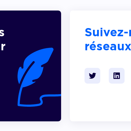
s
Suivez-
r
réseaux