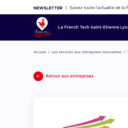
|
Suivez toute l’actualité de l
NEWSLETTER
La French Tech Saint-Etienne Ly
Accom
La Fren
Toutes l
Le rése
Ressou
Accueil
Les services aux entreprises innovantes
Etienne
French 
Saint-E
Réécouter 
webinaires
Acco
French Tec
Nouveaux 
La French
panoramas.
fina
Retour aux entreprises
plateforme
nouvelles 
fédère plu
utiles sont
Point d'ent
conseils de
scaleups, 
écosystèm
d'expertise
experts, f
Acco
démar
renforce l'
AAC/AAP, 
et acteurs
ceux de n
partenaires
Accom