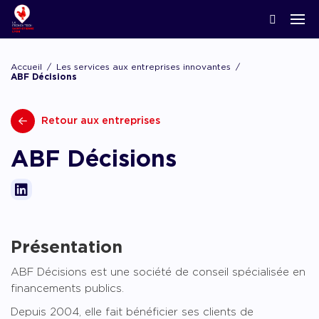
ACCOMPAGNER LA CRÉATION
Nos news
Notre écosystème
Startups & Scaleups adhérentes
Podcasts
Accueil
Les services aux entreprises innovantes
Lyon Start Up
ABF Décisions
Grand angle
L’association French Tech
Acteurs de l’innovation
Replay webinaires
French Tech Tremplin
Retour aux entreprises
La Prépa
Agenda
Panoramas
Les groupes de travail
Offres d’emploi
ABF Décisions
Les appels
Chatbot financement
Appel à candidatures, appel à manifestation d’
appel à projets
Chatbot accompagnement
Présentation
ABF Décisions est une société de conseil spécialisée en
financements publics.
Depuis 2004, elle fait bénéficier ses clients de