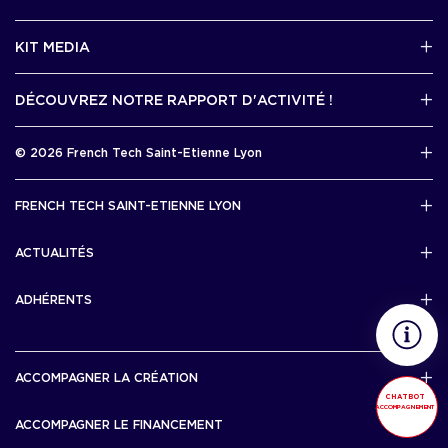
2 avenue Tony Garnier, Lyon 07
KIT MEDIA
Contactez-nous par mail !
DÉCOUVREZ NOTRE RAPPORT D'ACTIVITÉ !
J'accède au kit media
Rapport d’activité 2025
© 2026 French Tech Saint-Etienne Lyon
Télécharger
Mentions légales
FRENCH TECH SAINT-ETIENNE LYON
Politique de confidentialité
L’association French Tech Saint-Etienne Lyon
Développement 69pixl
ACTUALITÉS
Actualités
ADHÉRENTS
Les startups & scaleups adhérentes
ACCOMPAGNER LA CRÉATION
CHATBOT
ACCOMPAGNEMENT
Lyon Start Up
ACCOMPAGNER LE FINANCEMENT
French Tech Tremplin